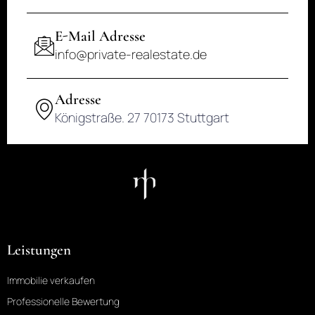
E-Mail Adresse
KONTAKT
info@private-realestate.de
Adresse
Königstraße. 27 70173 Stuttgart
Leistungen
Immobilie verkaufen
Professionelle Bewertung