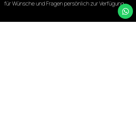
für Wünsche und Fragen persönlich zur Verfügung.
„Wir öffnen Ihnen die Tür zu unserem einzigartigen
Netzwerk und den solventen Interessenten national
und international.‘‘
MICHAEL FRIEDRICH, GESCHÄFTSFÜHRER