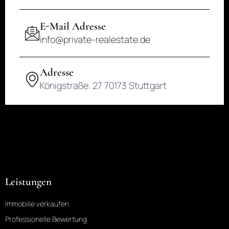
E-Mail Adresse
KONTAKT
info@private-realestate.de
Adresse
Königstraße. 27 70173 Stuttgart
Leistungen
Immobilie verkaufen
Professionelle Bewertung